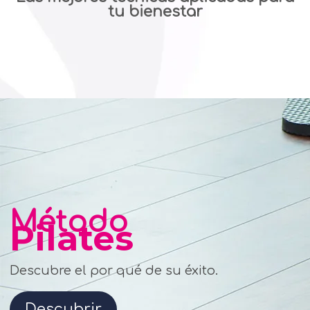
tu bienestar
Método
Pilates
Descubre el por qué de su éxito.
Descubrir